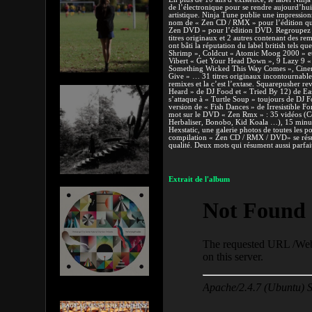
de l’électronique pour se rendre aujourd’hu
artistique. Ninja Tune publie une impressio
nom de « Zen CD / RMX » pour l’édition qua
Zen DVD » pour l’édition DVD. Regroupez s
titres originaux et 2 autres contenant des rem
ont bâti la réputation du label british tels 
Shrimp », Coldcut « Atomic Moog 2000 » et
Vibert « Get Your Head Down », 9 Lazy 9 « 
Something Wicked This Way Comes », Cinema
Give » … 31 titres originaux incontournabl
remixes et la c’est l’extase. Squarepusher re
Heard » de DJ Food et « Tried By 12) de Eas
s’attaque à « Turtle Soup » toujours de DJ F
version de « Fish Dances » de Irresistible 
mot sur le DVD « Zen Rmx » : 35 vidéos (C
Herbaliser, Bonobo, Kid Koala …), 15 minut
Hexstatic, une galerie photos de toutes les 
compilation « Zen CD / RMX / DVD» se résu
qualité. Deux mots qui résument aussi parfai
Extrait de l'album