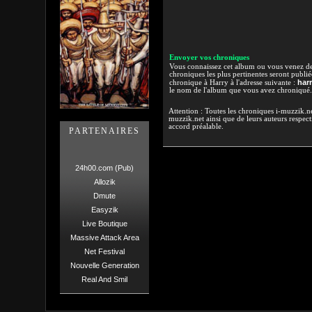
Envoyer vos chroniques
Vous connaissez cet album ou vous venez de l
chroniques les plus pertinentes seront publi
har
chronique à Harry à l'adresse suivante :
le nom de l'album que vous avez chroniqué.
Attention : Toutes les chroniques i-muzzik.net
muzzik.net ainsi que de leurs auteurs respectif
accord préalable.
PARTENAIRES
24h00.com (Pub)
Allozik
Dmute
Easyzik
Live Boutique
Massive Attack Area
Net Festival
Nouvelle Generation
Real And Smil