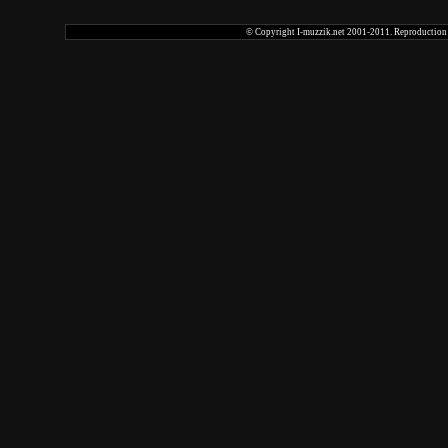
© Copyright I-muzzik.net 2001-2011. Reproduction tot