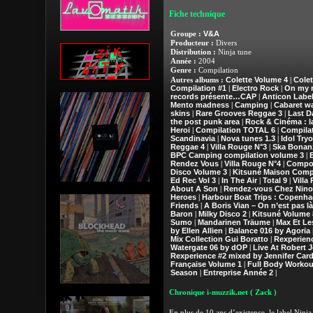
Fiche technique
V&A
Groupe :
Producteur :
Divers
Distribution :
Ninja tune
Année :
2004
Genre :
Compilation
Colette Volume 4
Colet
Autres albums :
|
Compilation #1
Electro Rock
On my r
|
|
records présente…CAP
Anticon Label
|
Mento madness
Camping
Cabaret wa
|
|
skins
Rare Grooves Reggae 3
Last D
|
|
the post punk area
Rock & Cinéma : l
|
Heroi
Compilation TOTAL 6
Compila
|
|
Scandinavia
Nova tunes 1.3
Idol Tryo
|
|
Reggae 4
Villa Rouge N°3
Ska Bonan
|
|
BPC Camping compilation volume 3
|
Rendez Vous
Villa Rouge N°4
Compos
|
|
Disco Volume 3
Kitsuné Maison Compi
|
Ed Rec Vol 3
In The Air
Total 9
Villa
|
|
|
About A Son
Rendez-vous Chez Nino
|
Heroes
Harbour Boat Trips : Copenha
|
Friends
A Boris Vian – On n’est pas là
|
Baron
Milky Disco 2
Kitsuné Volume 
|
|
Sumo
Mandarinen Träume
Max Et Le
|
|
by Ellen Allien
Balance 016 by Agoria
|
Mix Collection Gui Boratto
Rexperien
|
Watergate 06 by dOP
Live At Robert 
|
Rexperience #2 mixed by Jennifer Card
Française Volume 1
Full Body Workout
|
Season
Entreprise Année 2
|
|
Chronique i-muzzik.net
( Zack )
En plus de 10 ans d’existence, le label Ninja