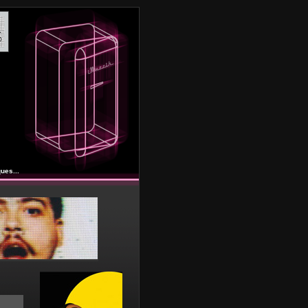
ues...