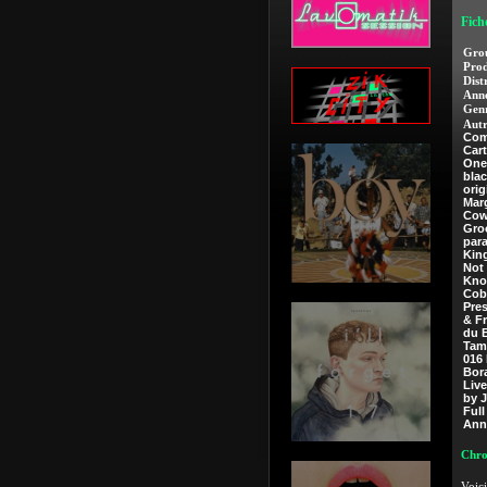
Fich
Gro
Prod
Dist
Anné
Genr
Autr
Com
Car
One
blac
orig
Marg
Cow
Gro
par
Kin
Not
Kno
Cob
Pre
& F
du 
Tam
016 
Bor
Live
by J
Full
Ann
Chro
Voici