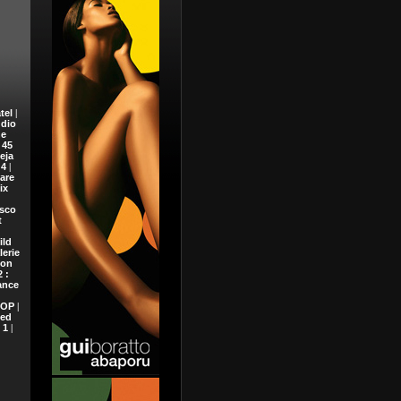
tel
|
dio
e
 45
eja
 4
|
are
ix
sco
t
ild
lerie
ion
 :
ance
dOP
|
xed
 1
|