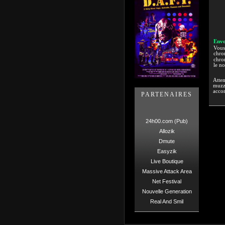
Envo
Vous 
chron
chron
le n
Atten
muzzi
accor
PARTENAIRES
24h00.com (Pub)
Allozik
Dmute
Easyzik
Live Boutique
Massive Attack Area
Net Festival
Nouvelle Generation
Real And Smil