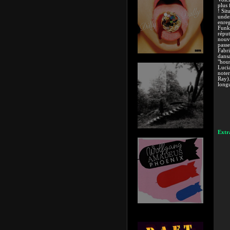
plus 
! Sit
under
enreg
Funke
réput
nouve
passe
Fabri
dansa
"hous
Lucia
noter
Ray).
longu
Extra