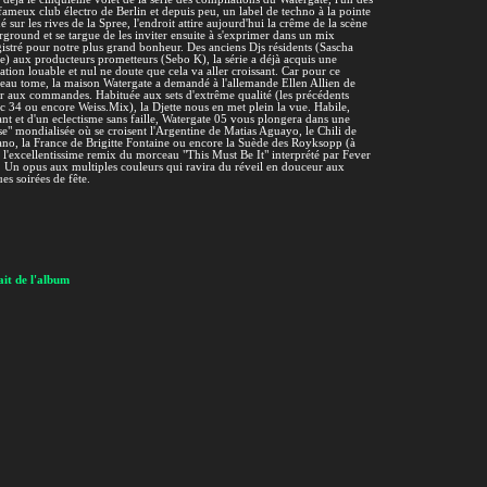
fameux club électro de Berlin et depuis peu, un label de techno à la pointe
ué sur les rives de la Spree, l'endroit attire aujourd'hui la crême de la scène
ground et se targue de les inviter ensuite à s'exprimer dans un mix
istré pour notre plus grand bonheur. Des anciens Djs résidents (Sascha
) aux producteurs prometteurs (Sebo K), la série a déjà acquis une
ation louable et nul ne doute que cela va aller croissant. Car pour ce
au tome, la maison Watergate a demandé à l'allemande Ellen Allien de
r aux commandes. Habituée aux sets d'extrême qualité (les précédents
c 34 ou encore Weiss.Mix), la Djette nous en met plein la vue. Habile,
nt et d'un eclectisme sans faille, Watergate 05 vous plongera dans une
e" mondialisée où se croisent l'Argentine de Matias Aguayo, le Chili de
no, la France de Brigitte Fontaine ou encore la Suède des Royksopp (à
 l'excellentissime remix du morceau "This Must Be It" interprété par Fever
 Un opus aux multiples couleurs qui ravira du réveil en douceur aux
es soirées de fête.
it de l'album