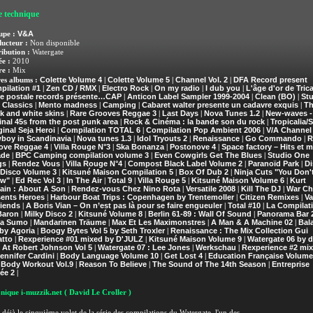
e technique
V&A
upe :
ucteur :
Non disponible
ribution :
Watergate
e :
2010
e :
Mix
Colette Volume 4
Colette Volume 5
Channel Vol. 2
DFA Record present
es albums :
|
|
|
pilation #1
Zen CD / RMX
Electro Rock
On my radio
I dub you
L'âge d'or de Trica
|
|
|
|
|
te postale records présente…CAP
Anticon Label Sampler 1999-2004
Clean (BO)
Stu
|
|
|
 Classics
Mento madness
Camping
Cabaret walter presente un cadavre exquis
Th
|
|
|
|
k and white skins
Rare Grooves Reggae 3
Last Days
Nova Tunes 1.2
New-waves -
|
|
|
|
inal 45s from the post punk area
Rock & Cinéma : la bande son du rock
Tropicalia/S
|
|
inal Seja Heroi
Compilation TOTAL 6
Compilation Pop Ambient 2006
V/A Channel
|
|
|
boy in Scandinavia
Nova tunes 1.3
Idol Tryouts 2
Renaissance
Go Commando
R
|
|
|
|
|
ove Reggae 4
Villa Rouge N°3
Ska Bonanza
Postonove 4
Space factory – Hits et m
|
|
|
|
ade
BPC Camping compilation volume 3
Even Cowgirls Get The Blues
Studio One
|
|
|
gs
Rendez Vous
Villa Rouge N°4
Compost Black Label Volume 2
Paranoïd Park
Di
|
|
|
|
|
 Disco Volume 3
Kitsuné Maison Compilation 5
Box Of Dub 2
Ninja Cuts "You Don'
|
|
|
w"
Ed Rec Vol 3
In The Air
Total 9
Villa Rouge 5
Kitsuné Maison Volume 6
Kurt
|
|
|
|
|
|
ain : About A Son
Rendez-vous Chez Nino Rota
Versatile 2008
Kill The DJ
War Ch
|
|
|
|
sents Heroes
Harbour Boat Trips : Copenhagen by Trentemoller
Citizen Remixes
Va
|
|
|
riends
A Boris Vian – On n’est pas là pour se faire engueuler
Total #10
La Compilat
|
|
|
Baron
Milky Disco 2
Kitsuné Volume 8
Berlin 61-89 : Wall Of Sound
Panorama Bar 2
|
|
|
|
a Sumo
Mandarinen Träume
Max Et Les Maximonstres
A Man & A Machine 02
Bal
|
|
|
|
by Agoria
Boogy Bytes Vol 5 by Seth Troxler
Renaissance : The Mix Collection Gui
|
|
atto
Rexperience #01 mixed by D'JULZ
Kitsuné Maison Volume 9
Watergate 06 by 
|
|
|
 At Robert Johnson Vol 5
Watergate 07 : Lee Jones
Werkschau
Rexperience #2 mi
|
|
|
ennifer Cardini
Body Language Volume 10
Get Lost 4
Education Française Volume
|
|
|
 Body Workout Vol.9
Reason To Believe
The Sound of The 14th Season
Entreprise
|
|
|
ée 2
|
nique i-muzzik.net
( David Le Croller )
 déjà le cinquième volet de la série des compilations du Watergate, l'un des