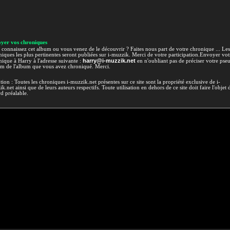
yer vos chroniques
connaissez cet album ou vous venez de le découvrir ? Faites nous part de votre chronique ... Les
iques les plus pertinentes seront publiées sur i-muzzik. Merci de votre participation.Envoyer vot
harry@i-muzzik.net
ique à Harry à l'adresse suivante :
en n'oubliant pas de préciser votre pse
om de l'album que vous avez chroniqué. Merci.
tion : Toutes les chroniques i-muzzik.net présentes sur ce site sont la propriété exclusive de i-
k.net ainsi que de leurs auteurs respectifs. Toute utilisation en dehors de ce site doit faire l'objet 
d préalable.