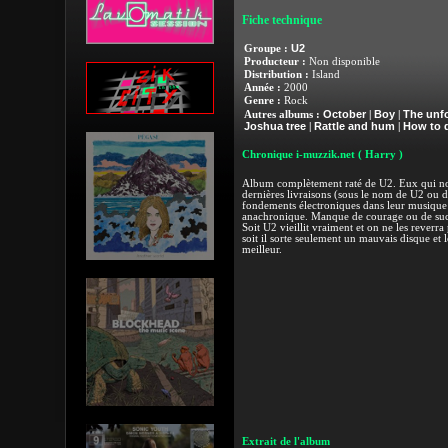
Fiche technique
U2
Groupe :
Producteur :
Non disponible
Distribution :
Island
Année :
2000
Genre :
Rock
October
Boy
The unfo
Autres albums :
|
|
Joshua tree
Rattle and hum
How to 
|
|
Chronique i-muzzik.net
( Harry )
Album complètement raté de U2. Eux qui nous
dernières livraisons (sous le nom de U2 ou d
fondements électroniques dans leur musique 
anachronique. Manque de courage ou de succè
Soit U2 vieillit vraiment et on ne les reverra
soit il sorte seulement un mauvais disque et 
meilleur.
Extrait de l'album