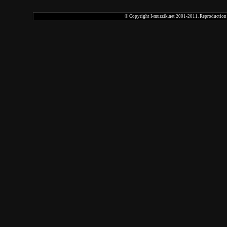
© Copyright I-muzzik.net 2001-2011. Reproduction tot