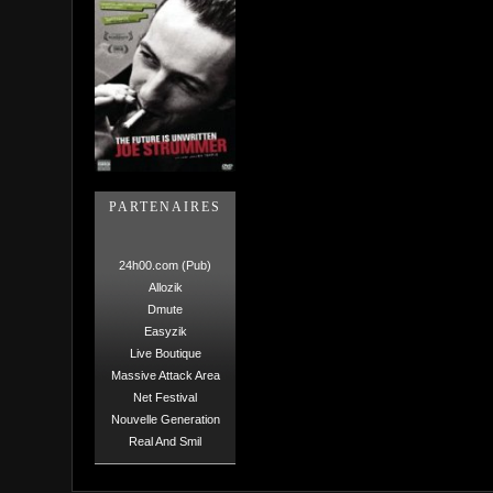
PARTENAIRES
24h00.com (Pub)
Allozik
Dmute
Easyzik
Live Boutique
Massive Attack Area
Net Festival
Nouvelle Generation
Real And Smil