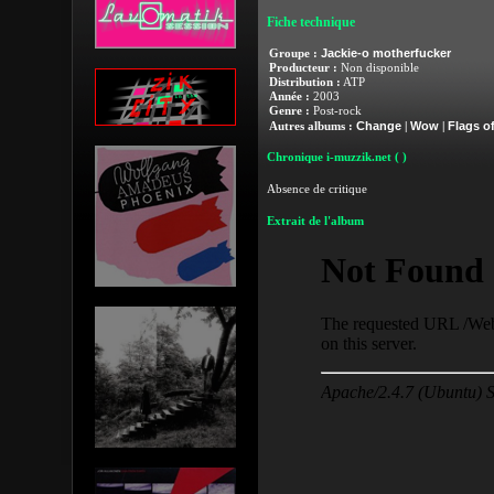
Fiche technique
Jackie-o motherfucker
Groupe :
Producteur :
Non disponible
Distribution :
ATP
Année :
2003
Genre :
Post-rock
Change
Wow
Flags o
Autres albums :
|
|
Chronique i-muzzik.net
( )
Absence de critique
Extrait de l'album