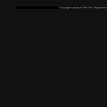
© Copyright I-muzzik.net 2001-2011. Reproduction tot